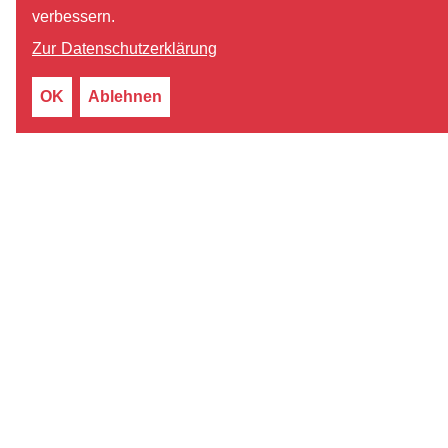
verbessern.
Zur Datenschutzerklärung
OK
Ablehnen
Unsere Leistungen
Schrottankauf
Kupferankauf
Messingankauf
Aluminiumankauf
Kabelschrott